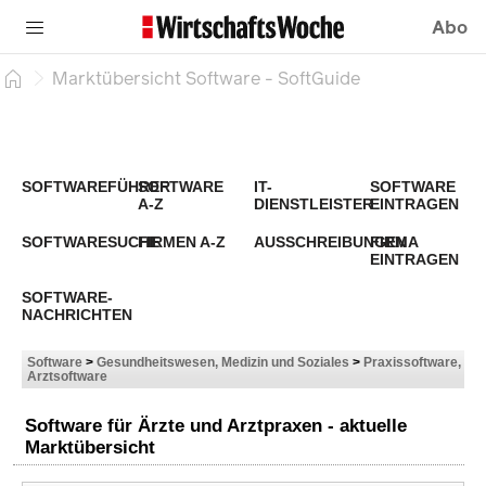
Abo
Marktübersicht Software - SoftGuide
SOFTWAREFÜHRER
SOFTWARE
IT-
SOFTWARE
A-Z
DIENSTLEISTER
EINTRAGEN
SOFTWARESUCHE
FIRMEN A-Z
AUSSCHREIBUNGEN
FIRMA
EINTRAGEN
SOFTWARE-
NACHRICHTEN
Software
>
Gesundheitswesen, Medizin und Soziales
>
Praxissoftware,
Arztsoftware
Software für Ärzte und Arztpraxen - aktuelle
Marktübersicht