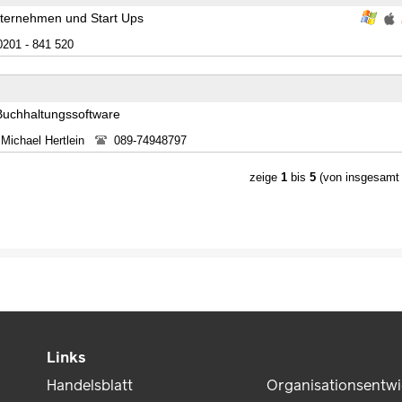
Unternehmen und Start Ups
0201 - 841 520
 Buchhaltungssoftware
 Michael Hertlein
089-74948797
zeige
1
bis
5
(von insgesam
Links
Handelsblatt
Organisationsentw