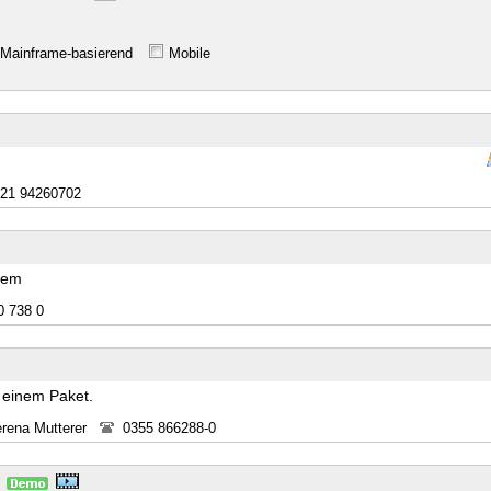
Mainframe-basierend
Mobile
21 94260702
stem
0 738 0
 einem Paket.
erena Mutterer
0355 866288-0