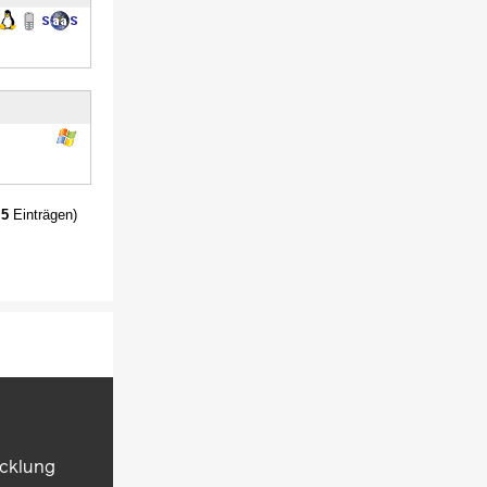
t
5
Einträgen)
icklung