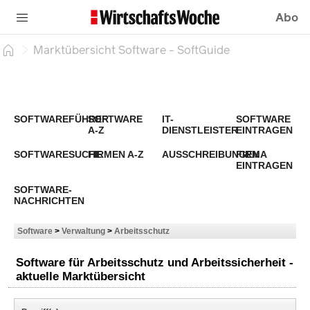
Abo
Marktübersicht Software - SoftGuide
SOFTWAREFÜHRER
SOFTWARE
IT-
SOFTWARE
A-Z
DIENSTLEISTER
EINTRAGEN
SOFTWARESUCHE
FIRMEN A-Z
AUSSCHREIBUNGEN
FIRMA
EINTRAGEN
SOFTWARE-
NACHRICHTEN
Software
>
Verwaltung
>
Arbeitsschutz
Software für Arbeitsschutz und Arbeitssicherheit -
aktuelle Marktübersicht