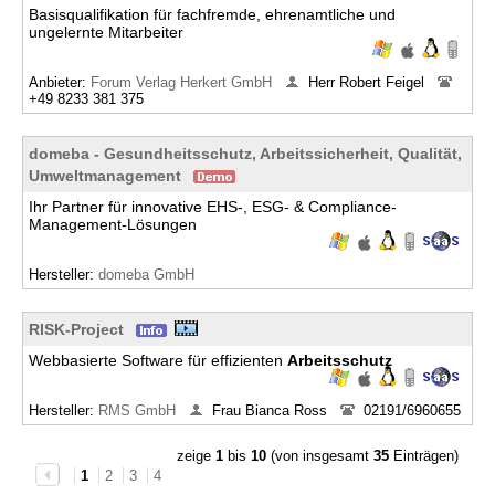
Basisqualifikation für fachfremde, ehrenamtliche und
ungelernte Mitarbeiter
Anbieter:
Forum Verlag Herkert GmbH
Herr Robert Feigel
+49 8233 381 375
domeba - Gesundheitsschutz, Arbeitssicherheit, Qualität,
Umweltmanagement
Ihr Partner für innovative EHS-, ESG- & Compliance-
Management-Lösungen
Hersteller:
domeba GmbH
RISK-Project
Webbasierte Software für effizienten
Arbeitsschutz
Hersteller:
RMS GmbH
Frau Bianca Ross
02191/6960655
zeige
1
bis
10
(von insgesamt
35
Einträgen)
1
2
3
4