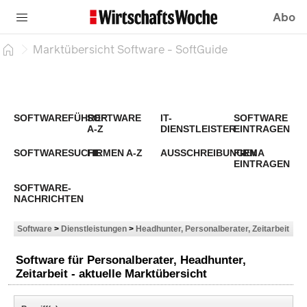
Abo
Marktübersicht Software - SoftGuide
SOFTWAREFÜHRER
SOFTWARE
IT-
SOFTWARE
A-Z
DIENSTLEISTER
EINTRAGEN
SOFTWARESUCHE
FIRMEN A-Z
AUSSCHREIBUNGEN
FIRMA
EINTRAGEN
SOFTWARE-
NACHRICHTEN
Software
>
Dienstleistungen
>
Headhunter, Personalberater, Zeitarbeit
Software für Personalberater, Headhunter,
Zeitarbeit - aktuelle Marktübersicht