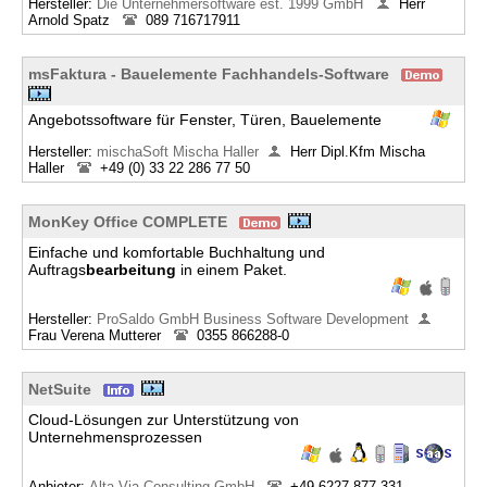
Hersteller:
Die Unternehmersoftware est. 1999 GmbH
Herr
Arnold Spatz
089 716717911
msFaktura - Bauelemente Fachhandels-Software
Angebotssoftware für Fenster, Türen, Bauelemente
Hersteller:
mischaSoft Mischa Haller
Herr Dipl.Kfm Mischa
Haller
+49 (0) 33 22 286 77 50
MonKey Office COMPLETE
Einfache und komfortable Buchhaltung und
Auftrags
bearbeitung
in einem Paket.
Hersteller:
ProSaldo GmbH Business Software Development
Frau Verena Mutterer
0355 866288-0
NetSuite
Cloud-Lösungen zur Unterstützung von
Unternehmensprozessen
Anbieter:
Alta Via Consulting GmbH
+49 6227 877 331