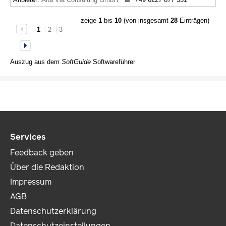
zeige
1
bis
10
(von insgesamt
28
Einträgen)
1
2
3
Auszug aus dem
SoftGuide
Softwareführer
Services
Feedback geben
Über die Redaktion
Impressum
AGB
Datenschutzerklärung
Datenschutzeinstellungen