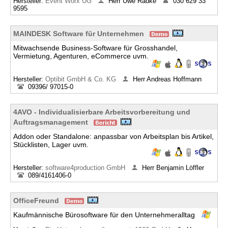
Hersteller:
Event Worx UG
Herr Uwe Radke
030 629 33
9595
MAINDESK Software für Unternehmen
Mitwachsende Business-Software für Grosshandel,
Vermietung, Agenturen, eCommerce uvm.
Hersteller:
Optibit GmbH & Co. KG
Herr Andreas Hoffmann
09396/ 97015-0
4AVO - Individualisierbare Arbeitsvorbereitung und
Auftragsmanagement
Addon oder Standalone: anpassbar von Arbeitsplan bis Artikel,
Stücklisten, Lager uvm.
Hersteller:
software4production GmbH
Herr Benjamin Löffler
089/4161406-0
OfficeFreund
Kaufmännische Bürosoftware für den Unternehmeralltag