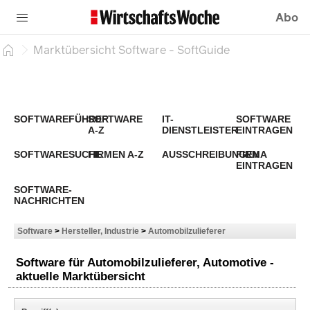
Abo
Marktübersicht Software - SoftGuide
SOFTWAREFÜHRER
SOFTWARE
IT-
SOFTWARE
A-Z
DIENSTLEISTER
EINTRAGEN
SOFTWARESUCHE
FIRMEN A-Z
AUSSCHREIBUNGEN
FIRMA
EINTRAGEN
SOFTWARE-
NACHRICHTEN
Software
>
Hersteller, Industrie
>
Automobilzulieferer
Software für Automobilzulieferer, Automotive -
aktuelle Marktübersicht