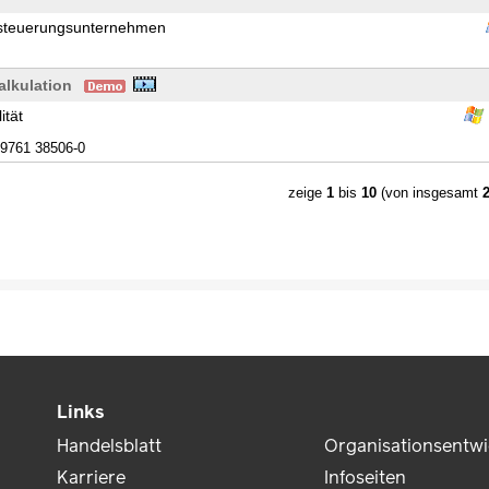
ktsteuerungsunternehmen
lkulation
ität
9761 38506-0
zeige
1
bis
10
(von insgesamt
Links
Handelsblatt
Organisationsentw
Karriere
Infoseiten