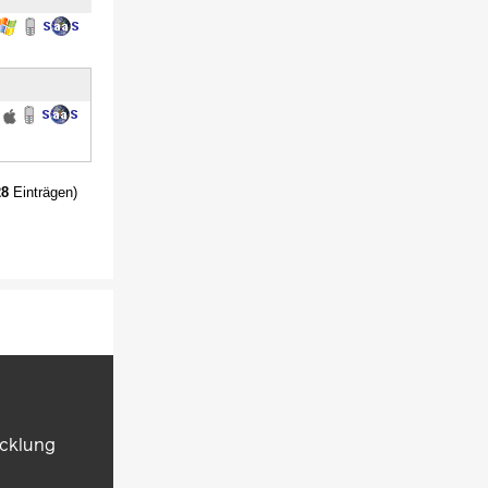
28
Einträgen)
icklung