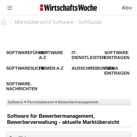
Abo
Marktübersicht Software - SoftGuide
SOFTWAREFÜHRER
SOFTWARE
IT-
SOFTWARE
A-Z
DIENSTLEISTER
EINTRAGEN
SOFTWARESUCHE
FIRMEN A-Z
AUSSCHREIBUNGEN
FIRMA
EINTRAGEN
SOFTWARE-
NACHRICHTEN
Software
>
Personalwesen
>
Bewerbermanagement
Software für Bewerbermanagement,
Bewerberverwaltung - aktuelle Marktübersicht