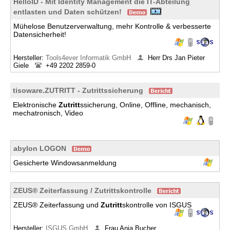
HelloID - Mit Identity Management die IT-Abteilung
entlasten und Daten schützen!
Mühelose Benutzerverwaltung, mehr Kontrolle & verbesserte
Datensicherheit!
Hersteller:
Tools4ever Informatik GmbH
Herr Drs Jan Pieter
Giele
+49 2202 2859-0
tisoware.ZUTRITT - Zutrittssicherung
Elektronische
Zutritt
ssicherung, Online, Offline, mechanisch,
mechatronisch, Video
abylon LOGON
Gesicherte Windowsanmeldung
ZEUS® Zeiterfassung / Zutrittskontrolle
ZEUS® Zeiterfassung und
Zutritt
skontrolle von ISGUS
Hersteller:
ISGUS GmbH
Frau Anja Bucher