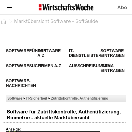
Abo
Marktübersicht Software - SoftGuide
SOFTWAREFÜHRER
SOFTWARE
IT-
SOFTWARE
A-Z
DIENSTLEISTER
EINTRAGEN
SOFTWARESUCHE
FIRMEN A-Z
AUSSCHREIBUNGEN
FIRMA
EINTRAGEN
SOFTWARE-
NACHRICHTEN
Software
>
IT-Sicherheit
>
Zutrittskontrolle, Authentifizierung
Software für Zutrittskontrolle, Authentifizierung,
Biometrie - aktuelle Marktübersicht
Anzeige: