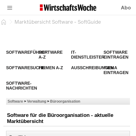
Abo
Marktübersicht Software - SoftGuide
SOFTWAREFÜHRER
SOFTWARE
IT-
SOFTWARE
A-Z
DIENSTLEISTER
EINTRAGEN
SOFTWARESUCHE
FIRMEN A-Z
AUSSCHREIBUNGEN
FIRMA
EINTRAGEN
SOFTWARE-
NACHRICHTEN
Software
>
Verwaltung
>
Büroorganisation
Software für die Büroorganisation - aktuelle
Marktübersicht