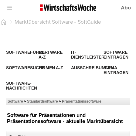
Abo
Marktübersicht Software - SoftGuide
SOFTWAREFÜHRER
SOFTWARE
IT-
SOFTWARE
A-Z
DIENSTLEISTER
EINTRAGEN
SOFTWARESUCHE
FIRMEN A-Z
AUSSCHREIBUNGEN
FIRMA
EINTRAGEN
SOFTWARE-
NACHRICHTEN
Software
>
Standardsoftware
>
Präsentationssoftware
Software für Präsentationen und
Präsentationssoftware - aktuelle Marktübersicht