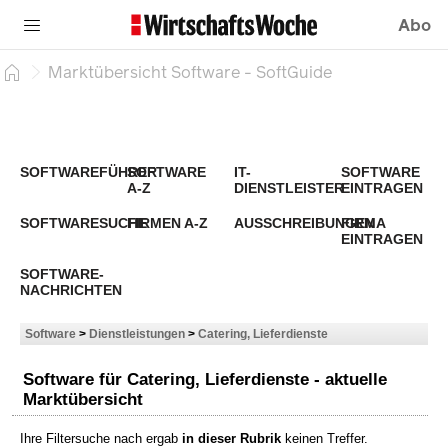
Abo
Marktübersicht Software - SoftGuide
SOFTWAREFÜHRER
SOFTWARE
IT-
SOFTWARE
A-Z
DIENSTLEISTER
EINTRAGEN
SOFTWARESUCHE
FIRMEN A-Z
AUSSCHREIBUNGEN
FIRMA
EINTRAGEN
SOFTWARE-
NACHRICHTEN
Software
>
Dienstleistungen
>
Catering, Lieferdienste
Software für Catering, Lieferdienste - aktuelle
Marktübersicht
Ihre Filtersuche nach
ergab
in dieser Rubrik
keinen Treffer.