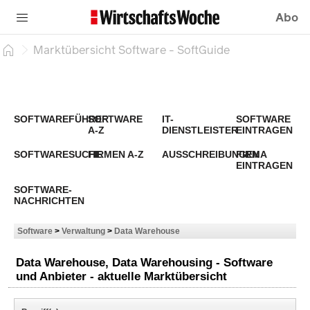
Abo
Marktübersicht Software - SoftGuide
SOFTWAREFÜHRER
SOFTWARE
IT-
SOFTWARE
A-Z
DIENSTLEISTER
EINTRAGEN
SOFTWARESUCHE
FIRMEN A-Z
AUSSCHREIBUNGEN
FIRMA
EINTRAGEN
SOFTWARE-
NACHRICHTEN
Software
>
Verwaltung
>
Data Warehouse
Data Warehouse, Data Warehousing - Software
und Anbieter - aktuelle Marktübersicht