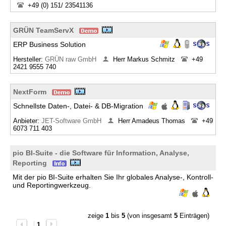
+49 (0) 151/ 23541136
GRÜN TeamServX
ERP Business Solution
Hersteller:
GRÜN raw GmbH
Herr Markus Schmitz
+49
2421 9555 740
NextForm
Schnellste Daten-, Datei- & DB-Migration
Anbieter:
JET-Software GmbH
Herr Amadeus Thomas
+49
6073 711 403
pio BI-Suite - die Software für Information, Analyse,
Reporting
Mit der pio BI-Suite erhalten Sie Ihr globales Analyse-, Kontroll-
und Reportingwerkzeug.
zeige
1
bis
5
(von insgesamt
5
Einträgen)
1