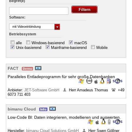
Begriff(e)
Software:
mit Videoeinbindung
Betriebssystem
alle
Windows-basierend
macOS
Unix-basierend
Mainframe-basierend
Mobile
FACT
Paralleles Entladeprogramm für sehr große Datenbanken
Anbieter:
JET-Software GmbH
Herr Amadeus Thomas
+49
6073 711 403
bimanu Cloud
Low-Code BI: Daten integrieren, modellieren und auswerten.
Hersteller:
bimanu Cloud Solutions GmbH
Herr Swen Göllner