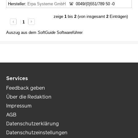
Hersteller:
Erpa Systeme GmbH
0049/(0)551/789 50 -0
zeige
1
bis
2
(von insgesamt
2
Einträgen)
1
Auszug aus dem
SoftGuide
Softwareführer
Services
Feedback geben
Über die Redaktion
Impressum
AGB
Datenschutzerklärung
Datenschutzeinstellungen