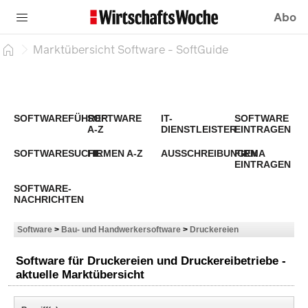
Abo
Marktübersicht Software - SoftGuide
SOFTWAREFÜHRER
SOFTWARE
IT-
SOFTWARE
A-Z
DIENSTLEISTER
EINTRAGEN
SOFTWARESUCHE
FIRMEN A-Z
AUSSCHREIBUNGEN
FIRMA
EINTRAGEN
SOFTWARE-
NACHRICHTEN
Software
>
Bau- und Handwerkersoftware
>
Druckereien
Software für Druckereien und Druckereibetriebe -
aktuelle Marktübersicht