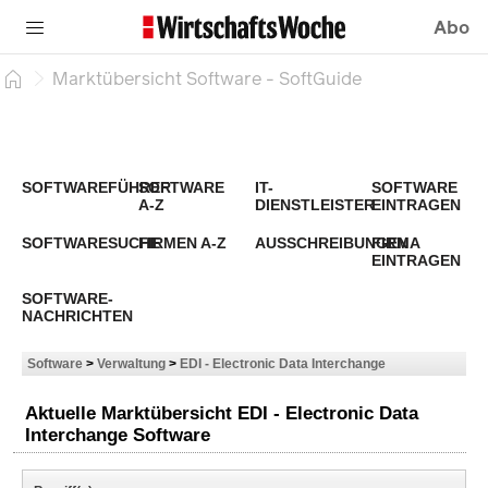
Abo
Marktübersicht Software - SoftGuide
SOFTWAREFÜHRER
SOFTWARE
IT-
SOFTWARE
A-Z
DIENSTLEISTER
EINTRAGEN
SOFTWARESUCHE
FIRMEN A-Z
AUSSCHREIBUNGEN
FIRMA
EINTRAGEN
SOFTWARE-
NACHRICHTEN
Software
>
Verwaltung
>
EDI - Electronic Data Interchange
Aktuelle Marktübersicht EDI - Electronic Data
Interchange Software