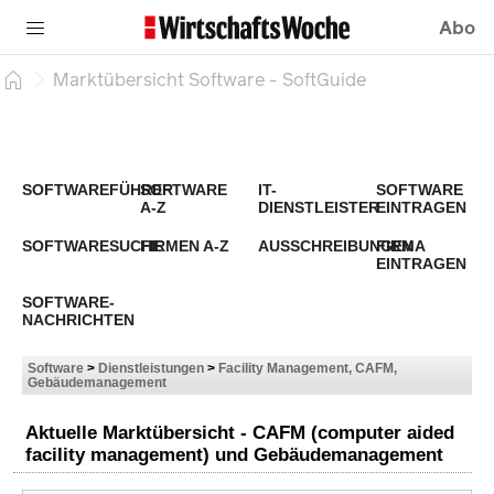
Abo
Marktübersicht Software - SoftGuide
SOFTWAREFÜHRER
SOFTWARE
IT-
SOFTWARE
A-Z
DIENSTLEISTER
EINTRAGEN
SOFTWARESUCHE
FIRMEN A-Z
AUSSCHREIBUNGEN
FIRMA
EINTRAGEN
SOFTWARE-
NACHRICHTEN
Software
>
Dienstleistungen
>
Facility Management, CAFM,
Gebäudemanagement
Aktuelle Marktübersicht - CAFM (computer aided
facility management) und Gebäudemanagement