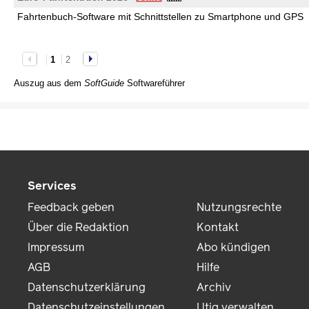
Fahrtenbuch-Software mit Schnittstellen zu Smartphone und GPS
1
2
Auszug aus dem
SoftGuide
Softwareführer
Services
Feedback geben
Nutzungsrechte
Über die Redaktion
Kontakt
Impressum
Abo kündigen
AGB
Hilfe
Datenschutzerklärung
Archiv
Datenschutzeinstellungen
Utiq verwalten