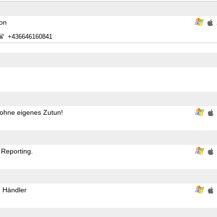
ion
+436646160841
 ohne eigenes Zutun!
 Reporting.
d Händler