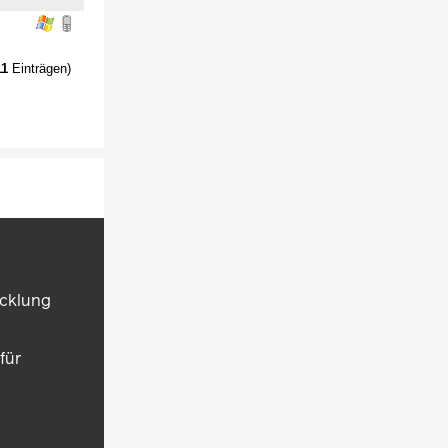
11
Einträgen)
icklung
für