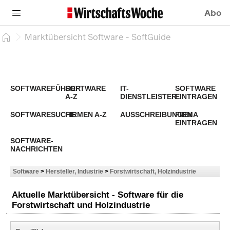
Abo
Marktübersicht Software - SoftGuide
SOFTWAREFÜHRER
SOFTWARE
IT-
SOFTWARE
A-Z
DIENSTLEISTER
EINTRAGEN
SOFTWARESUCHE
FIRMEN A-Z
AUSSCHREIBUNGEN
FIRMA
EINTRAGEN
SOFTWARE-
NACHRICHTEN
Software
>
Hersteller, Industrie
>
Forstwirtschaft, Holzindustrie
Aktuelle Marktübersicht - Software für die
Forstwirtschaft und Holzindustrie