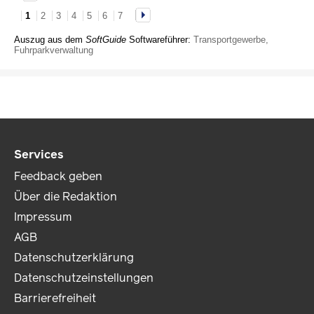
1
2
3
4
5
6
7
Auszug aus dem
SoftGuide
Softwareführer:
Transportgewerbe,
Fuhrparkverwaltung
Services
Feedback geben
Über die Redaktion
Impressum
AGB
Datenschutzerklärung
Datenschutzeinstellungen
Barrierefreiheit