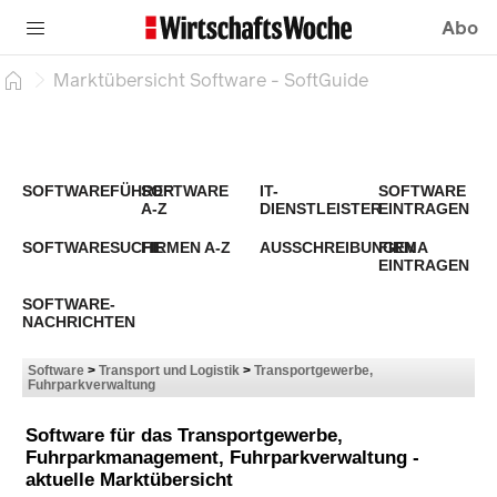
Abo
Marktübersicht Software - SoftGuide
SOFTWAREFÜHRER
SOFTWARE
IT-
SOFTWARE
A-Z
DIENSTLEISTER
EINTRAGEN
SOFTWARESUCHE
FIRMEN A-Z
AUSSCHREIBUNGEN
FIRMA
EINTRAGEN
SOFTWARE-
NACHRICHTEN
Software
>
Transport und Logistik
>
Transportgewerbe,
Fuhrparkverwaltung
Software für das Transportgewerbe,
Fuhrparkmanagement, Fuhrparkverwaltung -
aktuelle Marktübersicht