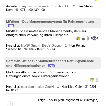
Anbieter:
CargoFox Software & Consulting UG
Herr Stefan
Kern
0711-400 439 - 90
MWfleet - Das Managementsystem für Fahrzeugflotten
MWfleet ist ein umfassendes Managementsystem zur
erfolgreichen Verwaltung Ihres Fuhrparks
Hersteller:
MW10 GmbH | Buro's Gruppe
Herr Roland
Sülzenfuhs
089 / 89 81 55 - 14
CareMan-Office für Krankentransport Rettungsdienste
und Hilfsorganisationen
Modulare All-in-one-Lösung für private Fahr- und
Rettungsdienste sowie Hilfsorganisationen
Hersteller:
opta data motion GmbH
Herr Nico Gohr
0201
695049 16
zeige
1
bis
10
(von insgesamt
68
Einträgen)