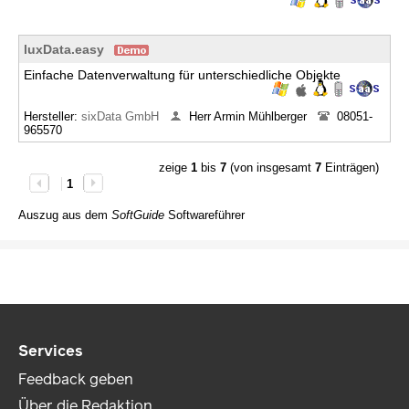
luxData.easy
Einfache Datenverwaltung für unterschiedliche Objekte
Hersteller:
sixData GmbH
Herr Armin Mühlberger
08051-
965570
zeige
1
bis
7
(von insgesamt
7
Einträgen)
1
Auszug aus dem
SoftGuide
Softwareführer
Services
Feedback geben
Über die Redaktion