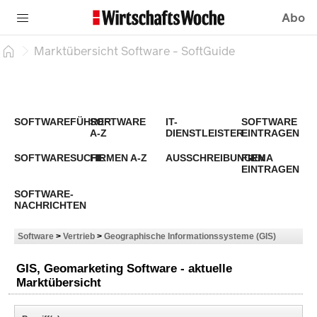
Abo
Marktübersicht Software - SoftGuide
SOFTWAREFÜHRER
SOFTWARE
IT-
SOFTWARE
A-Z
DIENSTLEISTER
EINTRAGEN
SOFTWARESUCHE
FIRMEN A-Z
AUSSCHREIBUNGEN
FIRMA
EINTRAGEN
SOFTWARE-
NACHRICHTEN
Software
>
Vertrieb
>
Geographische Informationssysteme (GIS)
GIS, Geomarketing Software - aktuelle
Marktübersicht