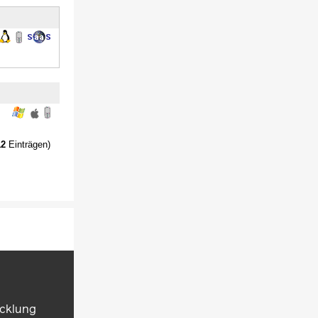
12
Einträgen)
icklung