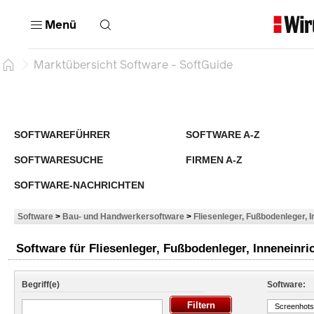
Menü
Marktübersicht Software - SoftGuide
SOFTWAREFÜHRER
SOFTWARE A-Z
SOFTWARESUCHE
FIRMEN A-Z
SOFTWARE-NACHRICHTEN
Software
>
Bau- und Handwerkersoftware
>
Fliesenleger, Fußbodenleger, I
Software für Fliesenleger, Fußbodenleger, Inneneinric
Begriff(e)
Software:
Screenhots