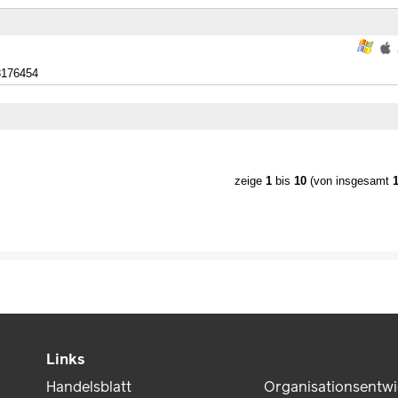
3176454
zeige
1
bis
10
(von insgesamt
Links
Handelsblatt
Organisationsentw