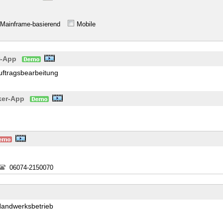
Mainframe-basierend
Mobile
r-App
uftragsbearbeitung
ker-App
06074-2150070
Handwerksbetrieb