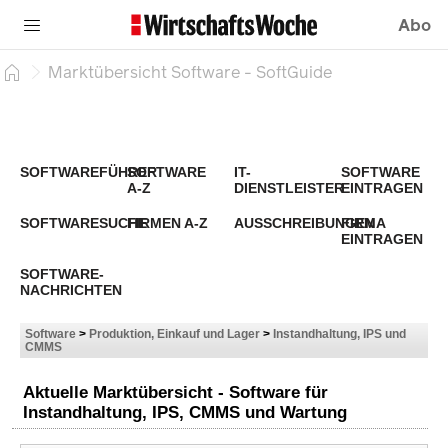
Abo
Marktübersicht Software - SoftGuide
SOFTWAREFÜHRER
SOFTWARE
IT-
SOFTWARE
A-Z
DIENSTLEISTER
EINTRAGEN
SOFTWARESUCHE
FIRMEN A-Z
AUSSCHREIBUNGEN
FIRMA
EINTRAGEN
SOFTWARE-
NACHRICHTEN
Software
>
Produktion, Einkauf und Lager
>
Instandhaltung, IPS und
CMMS
Aktuelle Marktübersicht - Software für
Instandhaltung, IPS, CMMS und Wartung