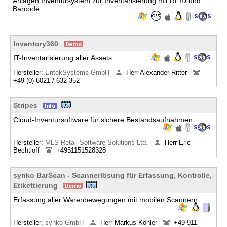
Anlagen Inventursystem zur Inventarisierung mit RFID und
Barcode
Inventory360
IT-Inventarisierung aller Assets
Hersteller:
EntekSystems GmbH
Herr Alexander Ritter
+49 (0) 6021 / 632 352
Stripes
Cloud-Inventursoftware für sichere Bestandsaufnahmen.
Hersteller:
MLS Retail Software Solutions Ltd.
Herr Eric
Bechtloff
+4951151528328
synko BarScan - Scannerlösung für Erfassung, Kontrolle,
Etikettierung
Erfassung aller Warenbewegungen mit mobilen Scannern
Hersteller:
synko GmbH
Herr Markus Köhler
+49 911