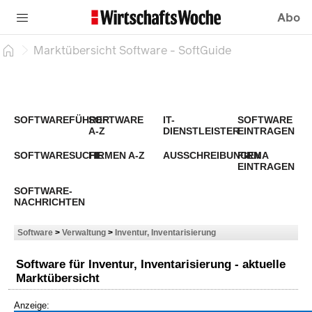
Abo
Marktübersicht Software - SoftGuide
SOFTWAREFÜHRER
SOFTWARE
IT-
SOFTWARE
A-Z
DIENSTLEISTER
EINTRAGEN
SOFTWARESUCHE
FIRMEN A-Z
AUSSCHREIBUNGEN
FIRMA
EINTRAGEN
SOFTWARE-
NACHRICHTEN
Software
>
Verwaltung
>
Inventur, Inventarisierung
Software für Inventur, Inventarisierung - aktuelle
Marktübersicht
Anzeige: