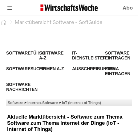
Abo
Marktübersicht Software - SoftGuide
SOFTWAREFÜHRER
SOFTWARE
IT-
SOFTWARE
A-Z
DIENSTLEISTER
EINTRAGEN
SOFTWARESUCHE
FIRMEN A-Z
AUSSCHREIBUNGEN
FIRMA
EINTRAGEN
SOFTWARE-
NACHRICHTEN
Software
>
Internet-Software
>
IoT (Internet of Things)
Aktuelle Marktübersicht - Software zum Thema
Software zum Thema Internet der Dinge (IoT -
Internet of Things)