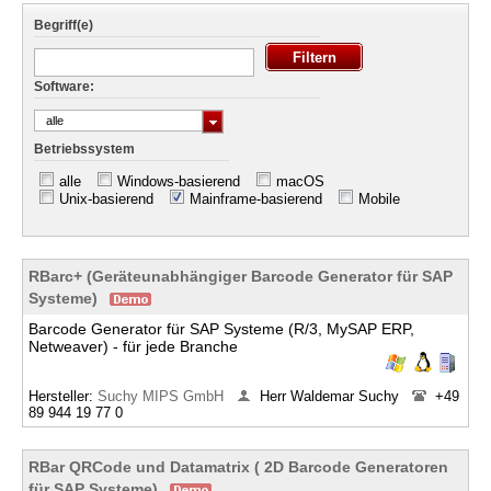
Begriff(e)
Software:
alle
Betriebssystem
alle
Windows-basierend
macOS
Unix-basierend
Mainframe-basierend
Mobile
RBarc+ (Geräteunabhängiger Barcode Generator für SAP
Systeme)
Barcode Generator für SAP Systeme (R/3, MySAP ERP,
Netweaver) - für jede Branche
Hersteller:
Suchy MIPS GmbH
Herr Waldemar Suchy
+49
89 944 19 77 0
RBar QRCode und Datamatrix ( 2D Barcode Generatoren
für SAP Systeme)