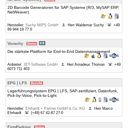
2D-Barcode Generatoren für SAP Systeme (R/3, MySAP ERP,
NetWeaver).
Hersteller:
Suchy MIPS GmbH
Herr Waldemar Suchy
+49
89 944 19 77 0
Voracity
Die stärkste Plattform für End-to-End Datenmanagement
Anbieter:
JET-Software GmbH
Herr Amadeus Thomas
+49
6073 711 403
EPG | LFS
Lagerführungssystem EPG | LFS, SAP-zertifiziert, Datenfunk,
Pick-by-Voice, Pick-to-Light
Hersteller:
Ehrhardt + Partner GmbH & Co. KG
Herr Marco
Ehrhardt
(+49) 67 42-87 27-0
FirmParking