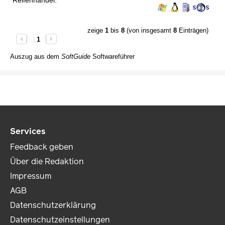
Reifenhandel.
zeige
1
bis
8
(von insgesamt
8
Einträgen)
1
Auszug aus dem
SoftGuide
Softwareführer
Services
Feedback geben
Über die Redaktion
Impressum
AGB
Datenschutzerklärung
Datenschutzeinstellungen