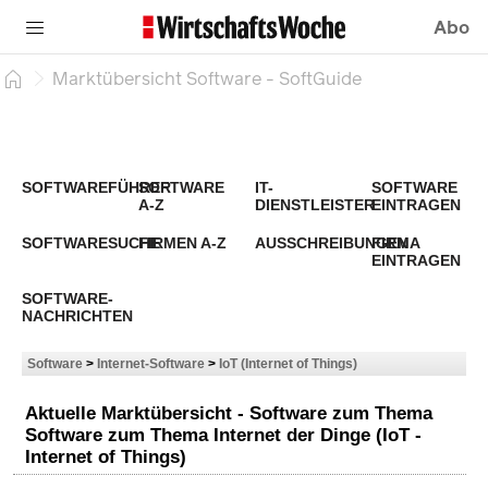
Abo
Marktübersicht Software - SoftGuide
SOFTWAREFÜHRER
SOFTWARE
IT-
SOFTWARE
A-Z
DIENSTLEISTER
EINTRAGEN
SOFTWARESUCHE
FIRMEN A-Z
AUSSCHREIBUNGEN
FIRMA
EINTRAGEN
SOFTWARE-
NACHRICHTEN
Software
>
Internet-Software
>
IoT (Internet of Things)
Aktuelle Marktübersicht - Software zum Thema
Software zum Thema Internet der Dinge (IoT -
Internet of Things)