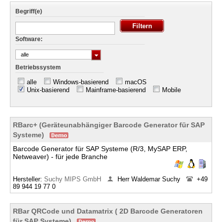
Begriff(e)
Software:
alle
Betriebssystem
alle
Windows-basierend
macOS
Unix-basierend
Mainframe-basierend
Mobile
RBarc+ (Geräteunabhängiger Barcode Generator für SAP
Systeme)
Barcode Generator für SAP Systeme (R/3, MySAP ERP,
Netweaver) - für jede Branche
Hersteller:
Suchy MIPS GmbH
Herr Waldemar Suchy
+49
89 944 19 77 0
RBar QRCode und Datamatrix ( 2D Barcode Generatoren
für SAP Systeme)