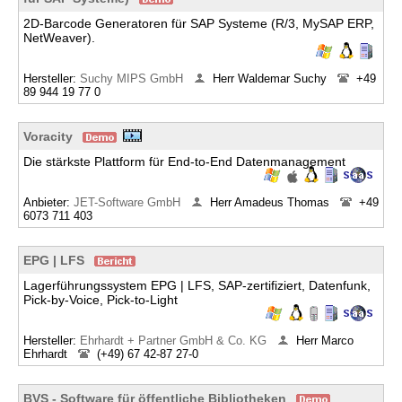
2D-Barcode Generatoren für SAP Systeme (R/3, MySAP ERP,
NetWeaver).
Hersteller:
Suchy MIPS GmbH
Herr Waldemar Suchy
+49
89 944 19 77 0
Voracity
Die stärkste Plattform für End-to-End Datenmanagement
Anbieter:
JET-Software GmbH
Herr Amadeus Thomas
+49
6073 711 403
EPG | LFS
Lagerführungssystem EPG | LFS, SAP-zertifiziert, Datenfunk,
Pick-by-Voice, Pick-to-Light
Hersteller:
Ehrhardt + Partner GmbH & Co. KG
Herr Marco
Ehrhardt
(+49) 67 42-87 27-0
BVS - Software für öffentliche Bibliotheken