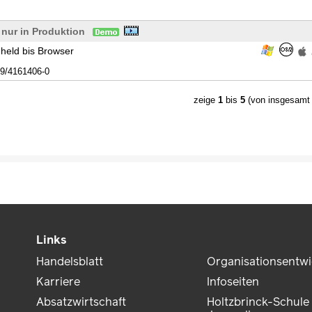
 nur in Produktion
held bis Browser
9/4161406-0
zeige
1
bis
5
(von insgesam
Links
Handelsblatt
Organisationsentw
Karriere
Infoseiten
Absatzwirtschaft
Holtzbrinck-Schule 