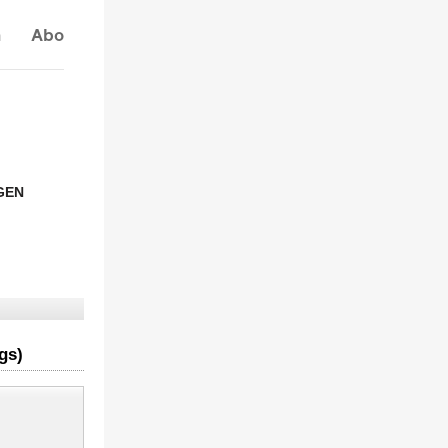
n
Abo
GEN
gs)