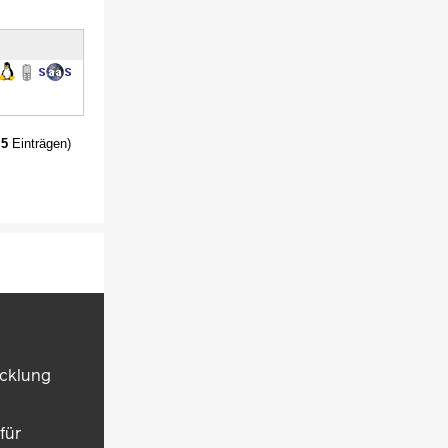
t
5
Einträgen)
icklung
für