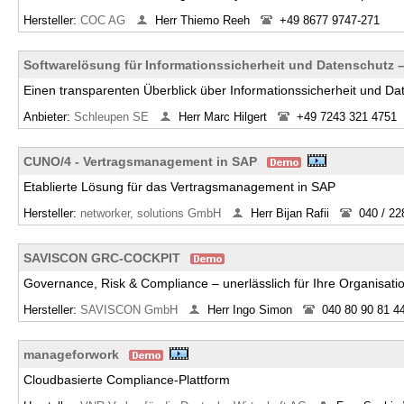
Hersteller:
COC AG
Herr Thiemo Reeh
+49 8677 9747-271
Softwarelösung für Informationssicherheit und Datenschutz
Einen transparenten Überblick über Informationssicherheit und Da
Anbieter:
Schleupen SE
Herr Marc Hilgert
+49 7243 321 4751
CUNO/4 - Vertragsmanagement in SAP
Etablierte Lösung für das Vertragsmanagement in SAP
Hersteller:
networker, solutions GmbH
Herr Bijan Rafii
040 / 22
SAVISCON GRC-COCKPIT
Governance, Risk & Compliance – unerlässlich für Ihre Organisati
Hersteller:
SAVISCON GmbH
Herr Ingo Simon
040 80 90 81 4
manageforwork
Cloudbasierte Compliance-Plattform