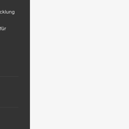
icklung
für