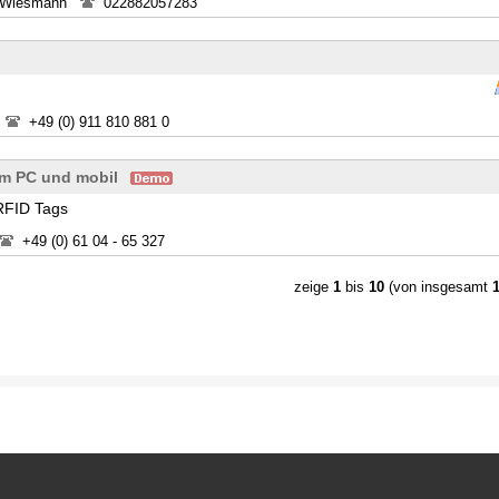
a Wiesmann
022882057283
+49 (0) 911 810 881 0
am PC und mobil
 RFID Tags
+49 (0) 61 04 - 65 327
zeige
1
bis
10
(von insgesamt