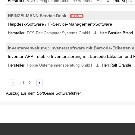
Hersteller:
VNR Verlag für die Deutsche Wirtschaft AG
Frau Sophi
HEINZELMANN Service.Desk
Helpdesk-Software / IT-Service-Management-Software
Hersteller:
FCS Fair Computer Systems GmbH
Herr Bastian Brand
Inventarverwaltung: Inventarsoftware mit Barcode-Etiketten 
Inventar-APP - mobile Inventarisierung mit Barcode Etiketten und
Hersteller:
Hoppe Unternehmensberatung GmbH
Herr Ralf Grande
1
2
Auszug aus dem
SoftGuide
Softwareführer