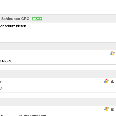
 – Schleupen GRC
tenschutz bieten
8 666 40
on
46