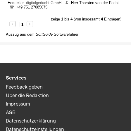
Hersteller:
digitalgedacht GmbH
Herr Thorsten von der Fecht
+49 751 27085075
zeige
1
bis
4
(von insgesamt
4
Einträgen)
1
Auszug aus dem
SoftGuide
Softwareführer
Services
Feedback geben
Über die Redaktion
Impressum
AGB
Datenschutzerklärung
Datenschutzeinstellungen