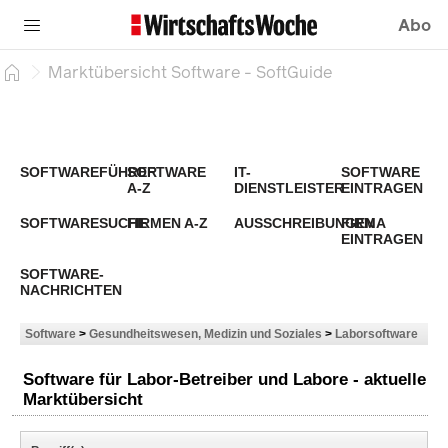
Abo
Marktübersicht Software - SoftGuide
SOFTWAREFÜHRER
SOFTWARE
IT-
SOFTWARE
A-Z
DIENSTLEISTER
EINTRAGEN
SOFTWARESUCHE
FIRMEN A-Z
AUSSCHREIBUNGEN
FIRMA
EINTRAGEN
SOFTWARE-
NACHRICHTEN
Software
>
Gesundheitswesen, Medizin und Soziales
>
Laborsoftware
Software für Labor-Betreiber und Labore - aktuelle
Marktübersicht