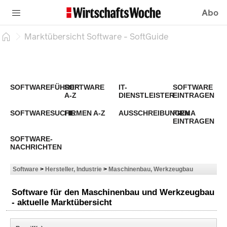
Abo
Marktübersicht Software - SoftGuide
SOFTWAREFÜHRER
SOFTWARE
IT-
SOFTWARE
A-Z
DIENSTLEISTER
EINTRAGEN
SOFTWARESUCHE
FIRMEN A-Z
AUSSCHREIBUNGEN
FIRMA
EINTRAGEN
SOFTWARE-
NACHRICHTEN
Software
>
Hersteller, Industrie
>
Maschinenbau, Werkzeugbau
Software für den Maschinenbau und Werkzeugbau
- aktuelle Marktübersicht