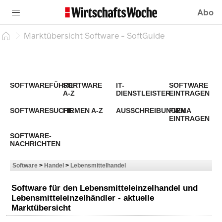
Abo
Marktübersicht Software - SoftGuide
SOFTWAREFÜHRER
SOFTWARE
IT-
SOFTWARE
A-Z
DIENSTLEISTER
EINTRAGEN
SOFTWARESUCHE
FIRMEN A-Z
AUSSCHREIBUNGEN
FIRMA
EINTRAGEN
SOFTWARE-
NACHRICHTEN
Software
>
Handel
>
Lebensmittelhandel
Software für den Lebensmitteleinzelhandel und
Lebensmitteleinzelhändler - aktuelle
Marktübersicht