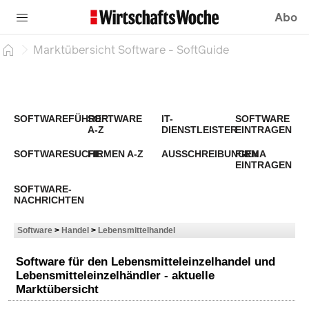
Abo
Marktübersicht Software - SoftGuide
SOFTWAREFÜHRER
SOFTWARE
IT-
SOFTWARE
A-Z
DIENSTLEISTER
EINTRAGEN
SOFTWARESUCHE
FIRMEN A-Z
AUSSCHREIBUNGEN
FIRMA
EINTRAGEN
SOFTWARE-
NACHRICHTEN
Software
>
Handel
>
Lebensmittelhandel
Software für den Lebensmitteleinzelhandel und
Lebensmitteleinzelhändler - aktuelle
Marktübersicht