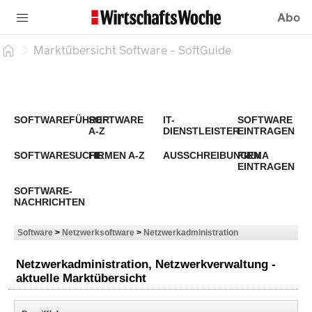
Abo
Marktübersicht Software - SoftGuide
SOFTWAREFÜHRER
SOFTWARE
IT-
SOFTWARE
A-Z
DIENSTLEISTER
EINTRAGEN
SOFTWARESUCHE
FIRMEN A-Z
AUSSCHREIBUNGEN
FIRMA
EINTRAGEN
SOFTWARE-
NACHRICHTEN
Software
>
Netzwerksoftware
>
Netzwerkadministration
Netzwerkadministration, Netzwerkverwaltung -
aktuelle Marktübersicht