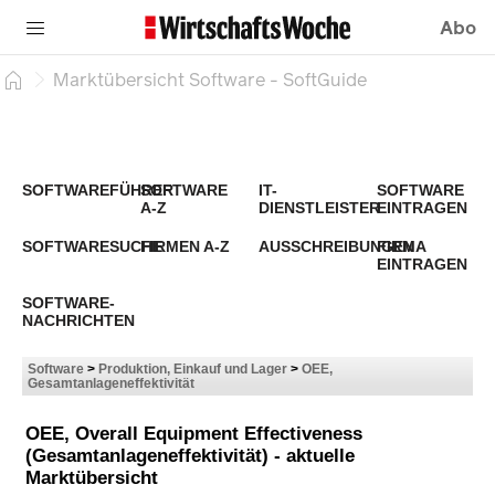
Abo
Marktübersicht Software - SoftGuide
SOFTWAREFÜHRER
SOFTWARE
IT-
SOFTWARE
A-Z
DIENSTLEISTER
EINTRAGEN
SOFTWARESUCHE
FIRMEN A-Z
AUSSCHREIBUNGEN
FIRMA
EINTRAGEN
SOFTWARE-
NACHRICHTEN
Software
>
Produktion, Einkauf und Lager
>
OEE,
Gesamtanlageneffektivität
OEE, Overall Equipment Effectiveness
(Gesamtanlageneffektivität) - aktuelle
Marktübersicht