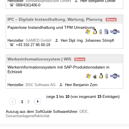
Hersteller:
software4production GmbH
Herr Benjamin Löffler
089/4161406-0
IPC – Digitale Instandhaltung, Wartung, Planung
Papierlose Instandhaltung und TPM Umsetzung
Hersteller:
GAMED GmbH
Herr Dipl.-Ing. Johannes Stimpfl
+43 316 27 86 60-19
Werkerinformationssystem | WIS
Werkerinformationssystem mit SAP-Produktionsdaten in
Echtzeit
Hersteller:
DSC Software AG
Herr Benjamin Zorn
zeige
1
bis
10
(von insgesamt
15
Einträgen)
1
2
Auszug aus dem
SoftGuide
Softwareführer:
OEE,
Gesamtanlageneffektivität