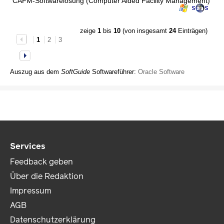
CAFM-Softwarelösung (Computer Aided Facility Management)
zeige
1
bis
10
(von insgesamt
24
Einträgen)
1
2
3
Auszug aus dem
SoftGuide
Softwareführer:
Oracle Software
Services
Feedback geben
Über die Redaktion
Impressum
AGB
Datenschutzerklärung