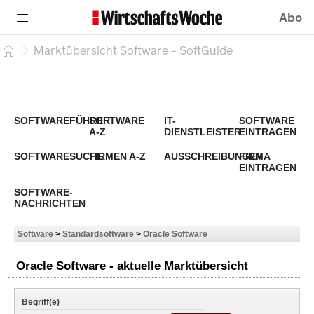
Abo
Marktübersicht Software - SoftGuide
SOFTWAREFÜHRER
SOFTWARE
IT-
SOFTWARE
A-Z
DIENSTLEISTER
EINTRAGEN
SOFTWARESUCHE
FIRMEN A-Z
AUSSCHREIBUNGEN
FIRMA
EINTRAGEN
SOFTWARE-
NACHRICHTEN
Software
>
Standardsoftware
>
Oracle Software
Oracle Software - aktuelle Marktübersicht
Begriff(e)