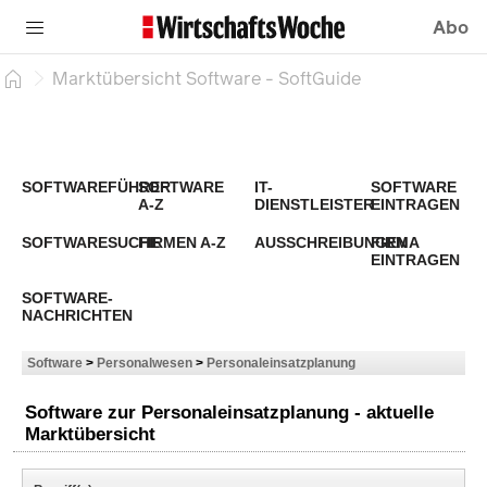
Abo
Marktübersicht Software - SoftGuide
SOFTWAREFÜHRER
SOFTWARE
IT-
SOFTWARE
A-Z
DIENSTLEISTER
EINTRAGEN
SOFTWARESUCHE
FIRMEN A-Z
AUSSCHREIBUNGEN
FIRMA
EINTRAGEN
SOFTWARE-
NACHRICHTEN
Software
>
Personalwesen
>
Personaleinsatzplanung
Software zur Personaleinsatzplanung - aktuelle
Marktübersicht