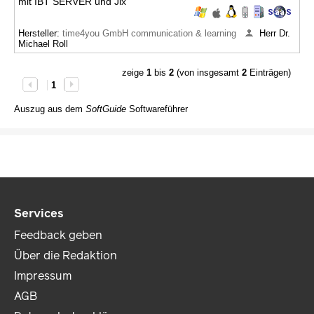
mit IBT SERVER und Jix
Hersteller:
time4you GmbH communication & learning
Herr Dr.
Michael Roll
zeige
1
bis
2
(von insgesamt
2
Einträgen)
1
Auszug aus dem
SoftGuide
Softwareführer
Services
Feedback geben
Über die Redaktion
Impressum
AGB