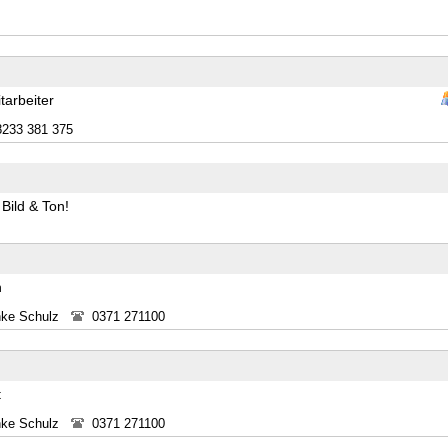
tarbeiter
8233 381 375
Bild & Ton!
n
nke Schulz
0371 271100
t
nke Schulz
0371 271100