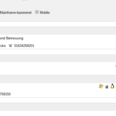
Mainframe-basierend
Mobile
 und Betreuung
iske
01634258201
7758150