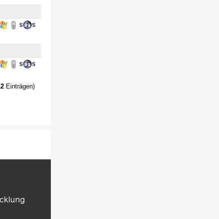
12
Einträgen)
icklung