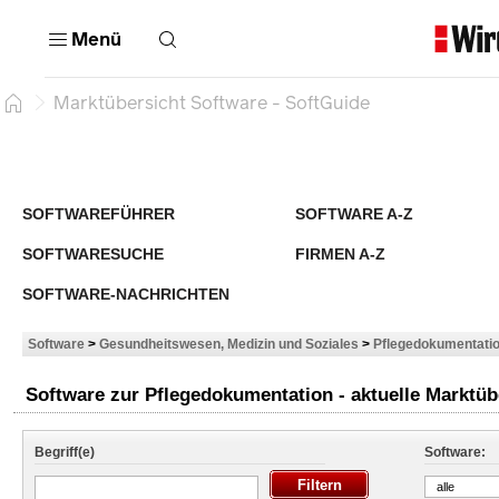
Menü
Marktübersicht Software - SoftGuide
SOFTWAREFÜHRER
SOFTWARE A-Z
SOFTWARESUCHE
FIRMEN A-Z
SOFTWARE-NACHRICHTEN
Software
>
Gesundheitswesen, Medizin und Soziales
>
Pflegedokumentatio
Software zur Pflegedokumentation - aktuelle Marktüb
Begriff(e)
Software:
alle