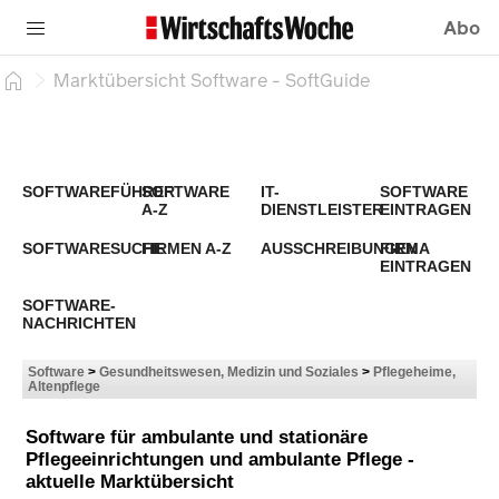
Abo
Marktübersicht Software - SoftGuide
SOFTWAREFÜHRER
SOFTWARE
IT-
SOFTWARE
A-Z
DIENSTLEISTER
EINTRAGEN
SOFTWARESUCHE
FIRMEN A-Z
AUSSCHREIBUNGEN
FIRMA
EINTRAGEN
SOFTWARE-
NACHRICHTEN
Software
>
Gesundheitswesen, Medizin und Soziales
>
Pflegeheime,
Altenpflege
Software für ambulante und stationäre
Pflegeeinrichtungen und ambulante Pflege -
aktuelle Marktübersicht