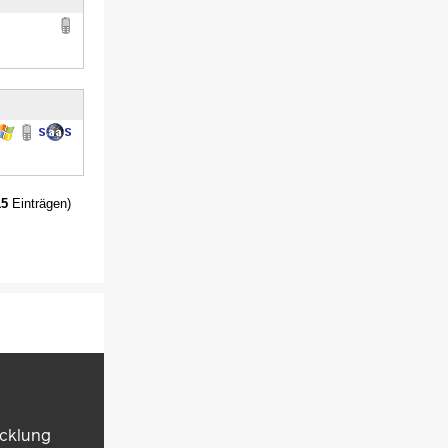
15
Einträgen)
icklung