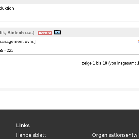
duktion
k, Biotech u.a.]
ptmanagement uvm.]
55 - 223
zeige
1
bis
10
(von insgesamt
Links
Handelsblatt
Organisationsentw