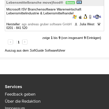
Lebensmittelbranche move)food®
Microsoft ISV Branchensoftware Warenwirtschaft
Lebensmittelindustrie & Lebensmittelhandel
Hersteller:
ags andreas gruber software GmbH
Julia West
0201 - 841 520
zeige
1
bis
9
(von insgesamt
9
Einträgen)
1
Auszug aus dem
SoftGuide
Softwareführer
Services
Feedback geben
Über die Redaktion
Impressum