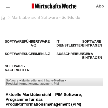
Abo
Marktübersicht Software - SoftGuide
SOFTWAREFÜHRER
SOFTWARE
IT-
SOFTWARE
A-Z
DIENSTLEISTER
EINTRAGEN
SOFTWARESUCHE
FIRMEN A-Z
AUSSCHREIBUNGEN
FIRMA
EINTRAGEN
SOFTWARE-
NACHRICHTEN
Software
>
Multimedia- und Inhalte-Medien
>
Produktinformationsmanagement, PIM
Aktuelle Marktübersicht - PIM Software,
Programme für das
Produktinformationsmanagement (PIM)