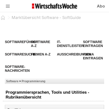
Abo
Marktübersicht Software - SoftGuide
SOFTWAREFÜHRER
SOFTWARE
IT-
SOFTWARE
A-Z
DIENSTLEISTER
EINTRAGEN
SOFTWARESUCHE
FIRMEN A-Z
AUSSCHREIBUNGEN
FIRMA
EINTRAGEN
SOFTWARE-
NACHRICHTEN
Software
>
Programmierung
Programmiersprachen, Tools und Utilities -
Rubrikenübersicht