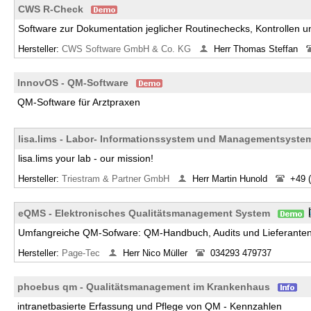
CWS R-Check
Software zur Dokumentation jeglicher Routinechecks, Kontrollen 
Hersteller:
CWS Software GmbH & Co. KG
Herr Thomas Steffan
InnovOS - QM-Software
QM-Software für Arztpraxen
lisa.lims - Labor- Informationssystem und Managementsyste
lisa.lims your lab - our mission!
Hersteller:
Triestram & Partner GmbH
Herr Martin Hunold
+49 
eQMS - Elektronisches Qualitätsmanagement System
Umfangreiche QM-Sofware: QM-Handbuch, Audits und Lieferante
Hersteller:
Page-Tec
Herr Nico Müller
034293 479737
phoebus qm - Qualitätsmanagement im Krankenhaus
intranetbasierte Erfassung und Pflege von QM - Kennzahlen