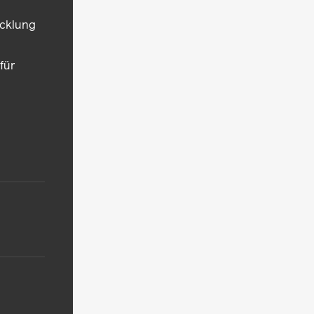
icklung
für