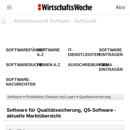
Abo
Marktübersicht Software - SoftGuide
SOFTWAREFÜHRER
SOFTWARE
IT-
SOFTWARE
A-Z
DIENSTLEISTER
EINTRAGEN
SOFTWARESUCHE
FIRMEN A-Z
AUSSCHREIBUNGEN
FIRMA
EINTRAGEN
SOFTWARE-
NACHRICHTEN
Software
>
Produktion, Einkauf und Lager
>
Qualitätssicherung
Software für Qualitätssicherung, QS-Software -
aktuelle Marktübersicht