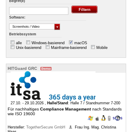
Begriff(e)
Software:
Screenhots / Video
Betriebssystem
alle
Windows-basierend
macOS
Unix-basierend
Mainframe-basierend
Mobile
HITGuard GRC
27.10. - 29.10.2026 ,
Halle/Stand
: Halle 7 / Standnummer 7-200
Für nachhaltiges
Compliance
Management
nach Standards
wie ISO 19600
Hersteller:
TogetherSecure GmbH
Frau Ing. Mag. Christina
Haas