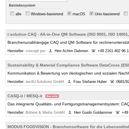
Betriebssystem
alle
Windows-basierend
macOS
Unix-basierend
i:solution CAQ - All-in-One QM Software (ISO 9001, ISO 14001
Branchenunabhängige CAQ und QM Software für rechnerunterstü
Hersteller:
concept pro
Herr Achim Dahmen
+49 2161 402 96 1
Sustainability & Material Compliance Software DataCross (
Kommunikation & Bewertung von ökologischen und sozialen Nachh
Hersteller:
tec4U-Solutions GmbH
Frau Stefanie Huber
0681/9
CASQ-it / MESQ-it
Das integrierte Qualitäts- und Fertigungsmanagementsystem: C
Hersteller:
Böhme & Weihs GmbH
Herr Guido Goldammer
+49
MODUS FOODVISION - Branchensoftware für die Lebensmittel