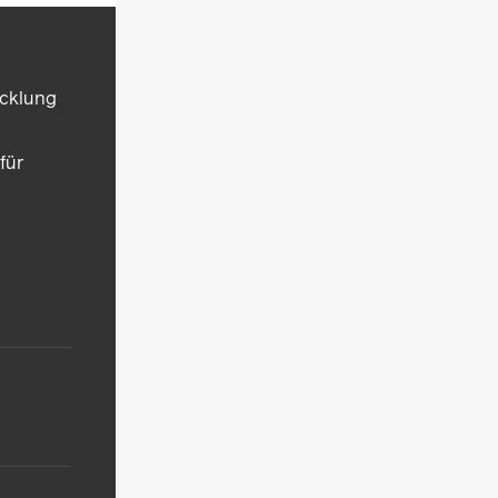
icklung
für