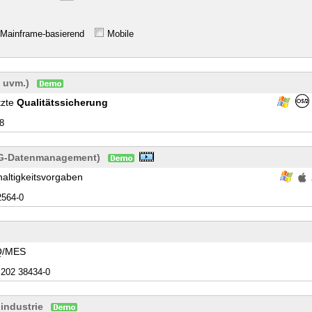
Mainframe-basierend
Mobile
, uvm.)
tzte
Qualitätssicherung
8
ESG-Datenmanagement)
altigkeitsvorgaben
2564-0
AQ/MES
 202 38434-0
industrie