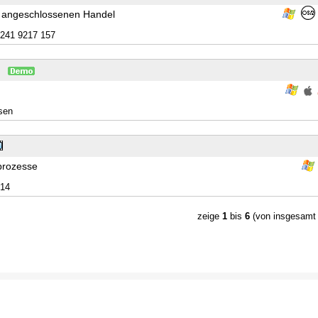
n angeschlossenen Handel
241 9217 157
sen
sprozesse
14
zeige
1
bis
6
(von insgesam