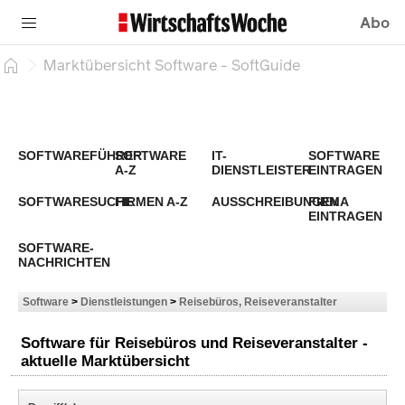
Abo
Marktübersicht Software - SoftGuide
SOFTWAREFÜHRER
SOFTWARE
IT-
SOFTWARE
A-Z
DIENSTLEISTER
EINTRAGEN
SOFTWARESUCHE
FIRMEN A-Z
AUSSCHREIBUNGEN
FIRMA
EINTRAGEN
SOFTWARE-
NACHRICHTEN
Software
>
Dienstleistungen
>
Reisebüros, Reiseveranstalter
Software für Reisebüros und Reiseveranstalter -
aktuelle Marktübersicht