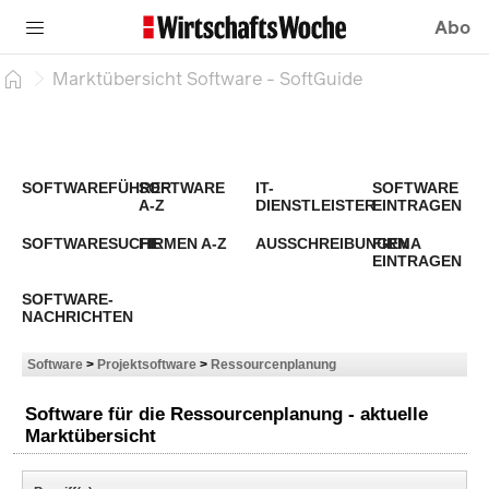
Abo
Marktübersicht Software - SoftGuide
SOFTWAREFÜHRER
SOFTWARE
IT-
SOFTWARE
A-Z
DIENSTLEISTER
EINTRAGEN
SOFTWARESUCHE
FIRMEN A-Z
AUSSCHREIBUNGEN
FIRMA
EINTRAGEN
SOFTWARE-
NACHRICHTEN
Software
>
Projektsoftware
>
Ressourcenplanung
Software für die Ressourcenplanung - aktuelle
Marktübersicht