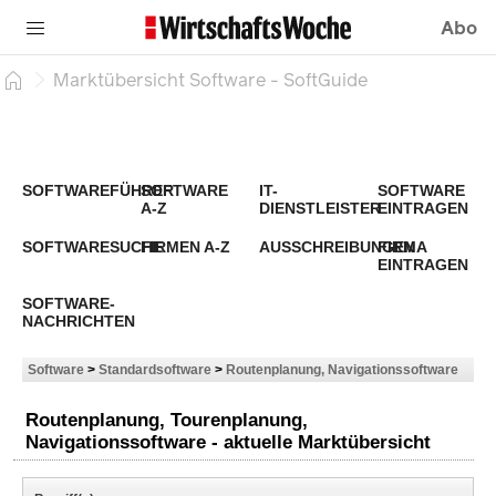
Abo
Marktübersicht Software - SoftGuide
SOFTWAREFÜHRER
SOFTWARE
IT-
SOFTWARE
A-Z
DIENSTLEISTER
EINTRAGEN
SOFTWARESUCHE
FIRMEN A-Z
AUSSCHREIBUNGEN
FIRMA
EINTRAGEN
SOFTWARE-
NACHRICHTEN
Software
>
Standardsoftware
>
Routenplanung, Navigationssoftware
Routenplanung, Tourenplanung,
Navigationssoftware - aktuelle Marktübersicht