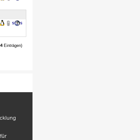
34
Einträgen)
icklung
für