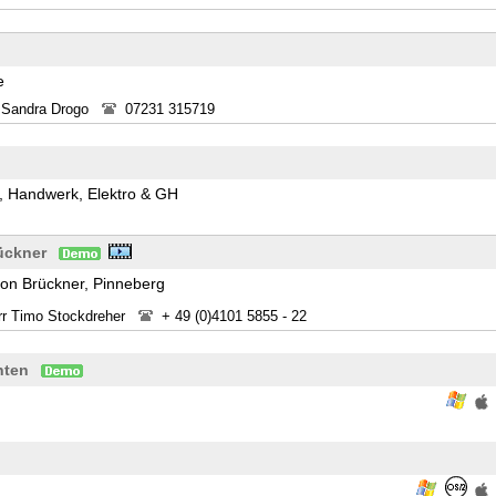
e
 Sandra Drogo
07231 315719
l, Handwerk, Elektro & GH
ückner
on Brückner, Pinneberg
rr Timo Stockdreher
+ 49 (0)4101 5855 - 22
nten