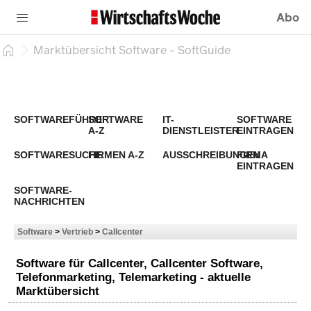
Abo
Marktübersicht Software - SoftGuide
SOFTWAREFÜHRER
SOFTWARE
IT-
SOFTWARE
A-Z
DIENSTLEISTER
EINTRAGEN
SOFTWARESUCHE
FIRMEN A-Z
AUSSCHREIBUNGEN
FIRMA
EINTRAGEN
SOFTWARE-
NACHRICHTEN
Software
>
Vertrieb
>
Callcenter
Software für Callcenter, Callcenter Software,
Telefonmarketing, Telemarketing - aktuelle
Marktübersicht